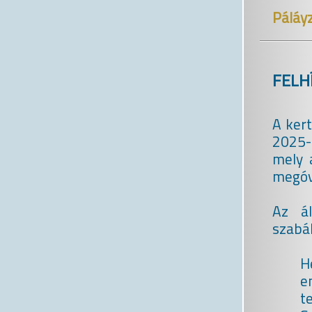
Páláyz
FELH
A ker
2025-
mely 
megóv
Az ál
szabál
H
e
t