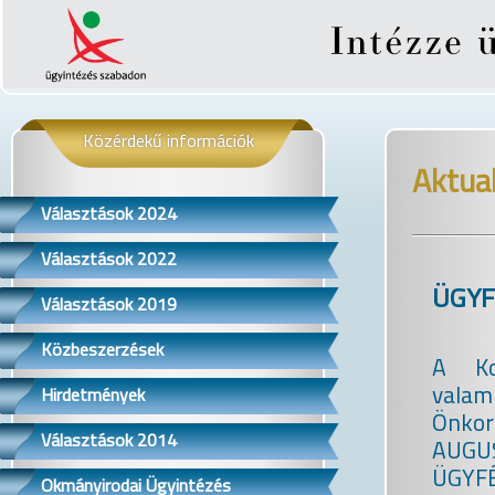
Közérdekű információk
Aktual
Választások 2024
Választások 2022
ÜGYF
Választások 2019
Közbeszerzések
A Kor
valami
Hirdetmények
Önko
Választások 2014
AUGU
ÜGYF
Okmányirodai Ügyintézés