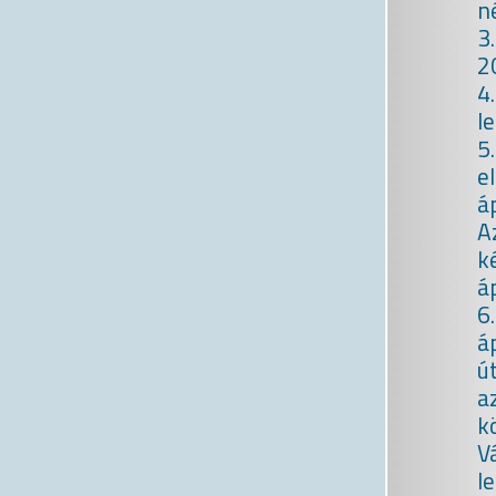
n
3
2
4
l
5
e
á
A
k
á
6
á
ú
a
k
V
l