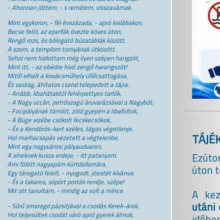
- Ahonnan jöttem, - s remélem, visszavárnak.
Mint egykoron, - fél évszázada, - apró kislábakon,
Becse felöl, az eperfák övezte köves úton,
Rengő rozs, és bólogató búzatáblák között,
A szem, a templom tornyának ütközött.
Sehol nem hallottam még ilyen szépen hangzót,
Mint itt, - az ebédre hívó zengő harangszót!
Mitől elhalt a kovácsműhely üllőcsattogása,
És vastag, áhítatos csend telepedett a tájra.
- Arrább, libahátaktól fehérpettyes tarlók,
- A Nagy uccán, petrószagú áruvarázsával a Nagybót,
- Focipályának tömött, zöld gyepén a libafoltok,
- A Büge vizébe csókolt fecskecsókok,
- És a Kendörös-kert széles, tágas végetlenje,
TÁJÉ
Hol marhacsapás vezetett a végtelenbe,
Mint egy nagyvárosi pályaudvaron,
Ezúton
A síneknek kusza erdeje, - itt patanyom.
Ami fölött nagyapám kürtdallamára,
úton t
Egy tárogató felelt, - nyugodt, jóestét kívánva.
- És a takaros, söpört porták rendje, szépe!
Mit ott tanultam, - mindig az volt a mérce.
A kez
utáni
- Sűrű smaragd pázsitjával a csodás Kerek-árok,
Hol teljesültek csodát váró apró gyerek álmok,
időben