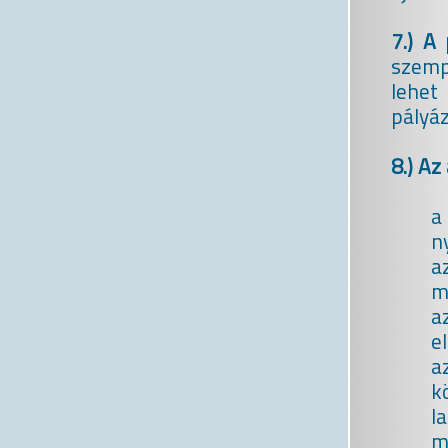
7.) A 
szemp
lehet
pályá
8.) Az
a
n
a
m
a
e
a
k
l
m