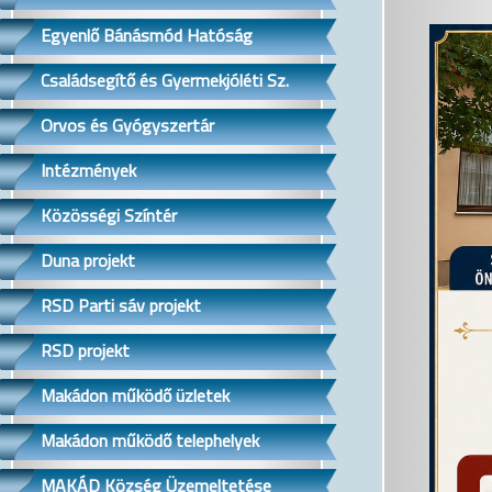
Egyenlő Bánásmód Hatóság
Családsegítő és Gyermekjóléti Sz.
Orvos és Gyógyszertár
Intézmények
Közösségi Színtér
Duna projekt
RSD Parti sáv projekt
RSD projekt
Makádon működő üzletek
Makádon működő telephelyek
MAKÁD Község Üzemeltetése