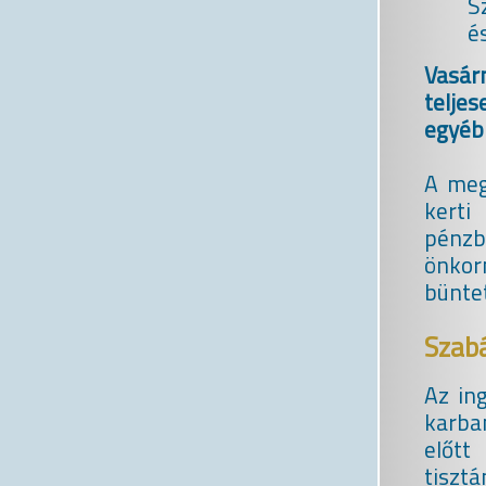
S
é
Vasár
telje
egyéb
A meg
kerti
pénz
önkor
büntet
Szabá
Az in
karba
előtt
tiszt