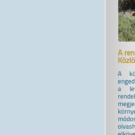
A ren
Közl
A kö
engedé
a lev
rend
megj
körny
módos
olvas
elköv