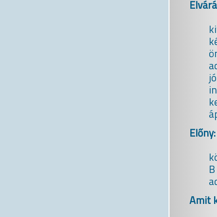
Elvárá
k
k
ö
a
j
i
ke
á
Előny:
k
B
a
Amit k