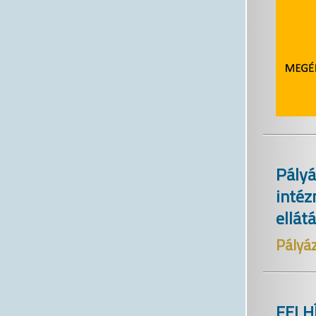
Pályá
inté
ellát
Pályáz
FELH