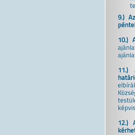
t
9.) A
péntek
10.) 
ajánl
ajánla
11.) 
határi
elbírá
Közsé
testül
képvis
12.) 
kérhet