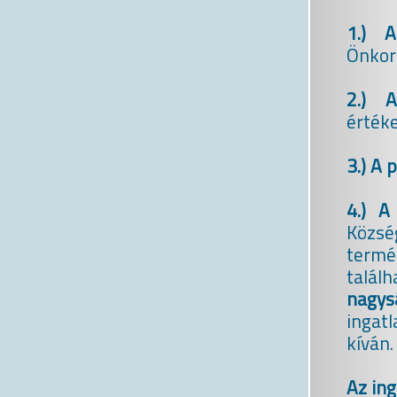
1.) A
Önkor
2.) A
érték
3.) A 
4.) A
Közs
term
talál
nagysá
ingat
kíván.
Az ing