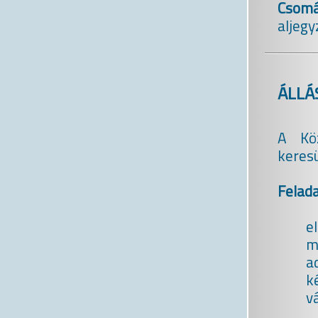
Csomá
aljegy
ÁLLÁ
A Köz
keresü
Felada
e
m
a
k
v