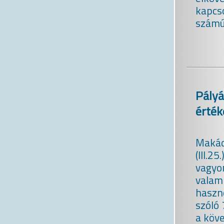
kapcs
számú
Pály
érték
Makád
(III.2
vagyon
valam
haszn
szóló 
a köve