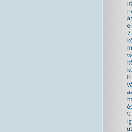
i
n
á
e
7
k
m
v
k
k
8
v
a
b
é
9
i
u