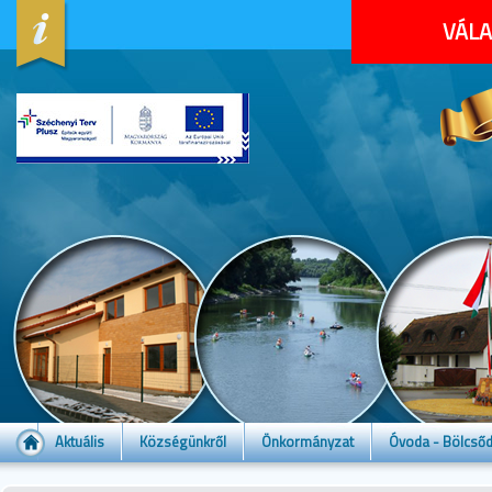
VÁLA
Aktuális
Községünkről
Önkormányzat
Óvoda - Bölcső