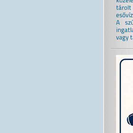
közel
tárol
esővíz
A szú
ingat
vagy t