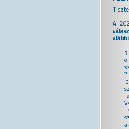
Tiszte
A 202
válasz
alábbi
1
é
s
2
l
s
f
V
L
s
a