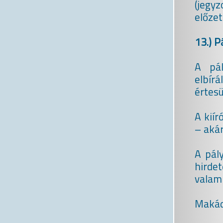
(jegy
előze
13.) P
A pál
elbírá
értesü
A kiír
– akár
A pál
hirde
valam
Makád,