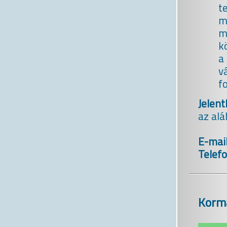
t
m
m
k
a
v
f
Jelent
az alá
E-mail
Telef
Kormá