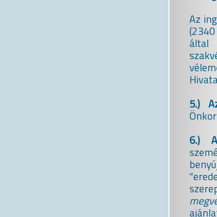
Az ing
(2340 
álta
szakv
vélem
Hivata
5.) A
Önkorm
6.) A
szemé
benyú
“erede
szere
megvé
ajánl