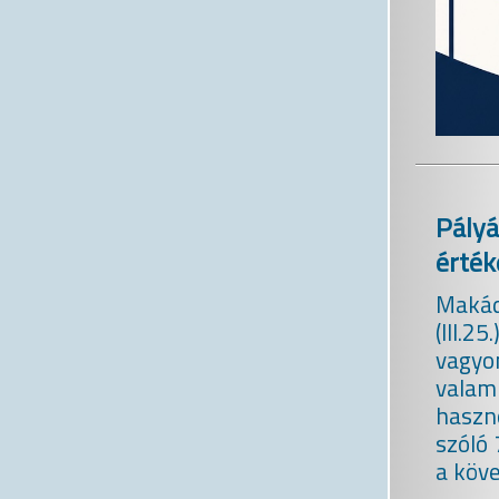
Pály
érték
Makád
(III.2
vagyon
valam
haszn
szóló 
a köve