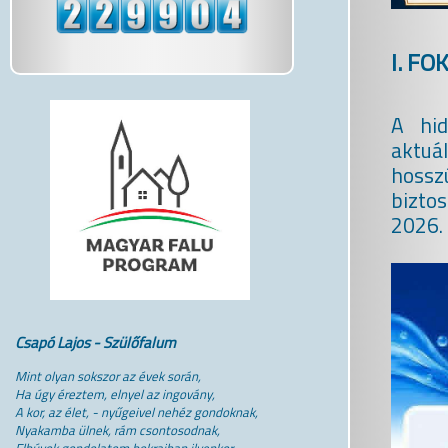
I. F
A hid
aktuál
hosszú
bizto
2026. 
Csapó Lajos - Szülőfalum
Mint olyan sokszor az évek során,
Ha úgy éreztem, elnyel az ingovány,
A kor, az élet, - nyűgeivel nehéz gondoknak,
Nyakamba ülnek, rám csontosodnak,