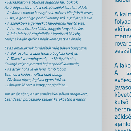
- Farkasháton a titkokat sugdosó fák, bokrok,
Az ördögszekér mely a suttyó széllel kereket oldott,
Alkal
- Az álmos hajnali kucorgások, ménes kihajtását lesve,
- Este, a gomolygó porból kolompszó, a gulyát jelezve,
folya
- A szőlőkben a gémeskút favödrének hűsítő vize,
előírá
- A hamvas, éretlen kökénybogyók fanyarkás íze,
- A falu felett bárányfelhőket legeltető kékség,
menny
Melynek alján gyilkos héját kerengett az éhség…
rovar
És az emlékeknek forrásából még bőven bugyogna,
veszél
- A Bukrosokon a laza fonatú boglyák kontya,
- A Tókerti veteményesek, - a Király réti sás,
A lako
Csillogó csiganyommal bajuszpödrő kukoricás,
- Az ártér, hol a levél leng, lomb lobog,
A sza
Ezernyi, a ködös múltba hullt dolog,
evőesz
- Fácánok röpte, foglyok gyors futása,
- Lábujjak között a langy por pipálása…
javaso
követő
Ám az ég alján, ez az emlékekkel bőven megrakott,
Csendesen poroszkáló szekér, kerékbetörí a napot.
küls
beren
zölds
ajánl