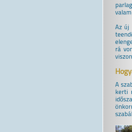
parlag
valami
Az új
teend
elenge
rá vo
viszo
Hogya
A sza
kerti
idősza
önkor
szabá