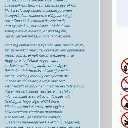
Elbúvok gondolatom bokraiban ilyenkor,
S felködlik előttem, - a mezítlábas gyerekkor.
Mert a valóvilág szélén, a csodák peremén,
A szigetfarkon, majdnem e világnak a végén,
Hol a Duna céda combjai összezárnak,
Van egy kis falu, mit hívnak – Makád-nak.
Amely álmaim Mekkája, az igazság őre,
Hűtlen lettem hozzá, - voltam olyan dőre.
Mert rég elmúlt már, a gyereknyarak mesés világa,
Azóta nem köt más oda, csak a szívem dobbanása.
Hiszen immár, elmúlt három évtizednyi nyár,
Hogy apró, fürjfutású nagyanyám,
bu Szikár, szálfa nagyapám után vágyva,
Belehullt a feltámadás-nélküli éjszakába.
Azóta - csak egyetlenegyszer jártam ott.
Közben az idő haladt, a világ változott.
- Itt megállt az idő, - nem megmerevedett a múlt,
Kissé más lett, színét vesztette, megfakult.
- Ám ha felkötve saruit az emlékezésnek,
Nekivágok, hogy végre HAZA érjek,
Minden olyanná változik, mint egykor,
Mikor kezdtem kiordítani magamból,
A sosemvolt–igazságnak a hiányát,
S ráztam elkeseredetten kis öklöm buzogányát,
Honnan nekivágtam ez ordas és széles világnak