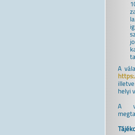
1
z
l
i
s
j
k
ta
A vál
https
illet
helyi 
A vá
megta
Tájéko