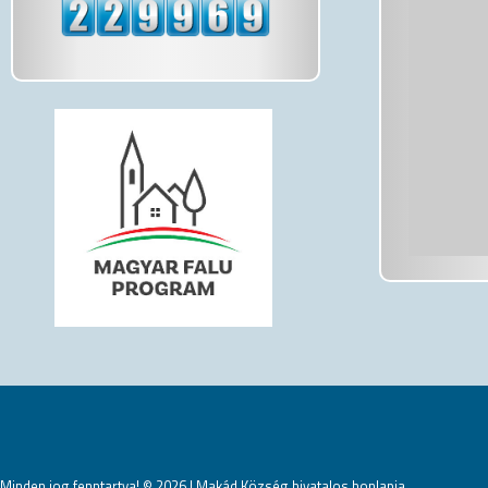
Minden jog fenntartva! © 2026 | Makád Község hivatalos honlapja