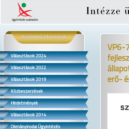
Közérdekű információk
VP6-7.
fejles
Választások 2024
állapo
Választások 2022
erő- 
Választások 2019
Közbeszerzések
Hirdetmények
Választások 2014
Okmányirodai Ügyintézés