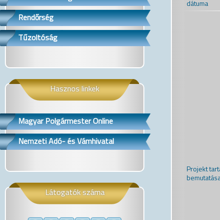
dátuma
Rendőrség
Tűzoltóság
Hasznos linkek
Magyar Polgármester Online
Nemzeti Adó- és Vámhivatal
Projekt tar
bemutatás
Látogatók száma