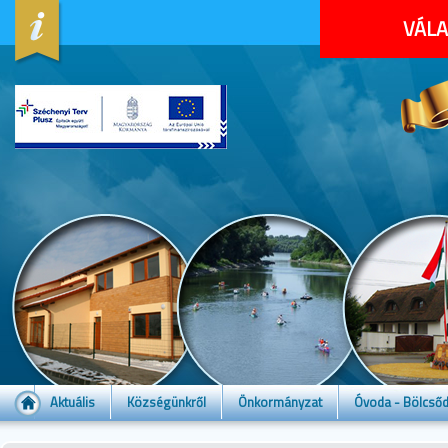
VÁLA
Aktuális
Községünkről
Önkormányzat
Óvoda - Bölcső