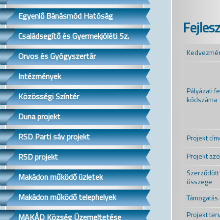
Egyenlő Bánásmód Hatóság
Fejles
Családsegítő és Gyermekjóléti Sz.
Kedvezmén
Orvos és Gyógyszertár
Intézmények
Pályázati f
Közösségi Színtér
kódszáma
Duna projekt
RSD Parti sáv projekt
Projekt cím
Projekt az
RSD projekt
Szerződött
Makádon működő üzletek
összege
Makádon működő telephelyek
Támogatás
Projekt ter
MAKÁD Község Üzemeltetése