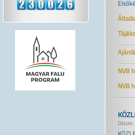
Elsőké
Általá
Tájéko
Ajánl
NVB ha
NVB h
KÖZ
Dátum: 
KÖZLE