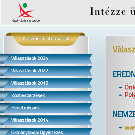
Közérdekű információk
Válas
Választások 2024
Választások 2022
ERED
Választások 2019
Önk
Pol
Közbeszerzések
Hirdetmények
NEMZE
Választások 2014
www
Okmányirodai Ügyintézés