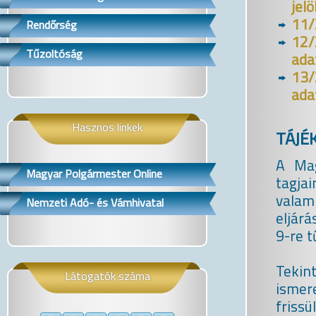
jelö
11/
Rendőrség
12
Tűzoltóság
ada
13
ada
Hasznos linkek
TÁJÉ
A Mag
Magyar Polgármester Online
tagjai
valam
Nemzeti Adó- és Vámhivatal
eljárá
9-re t
Tekin
Látogatók száma
ismer
frissü