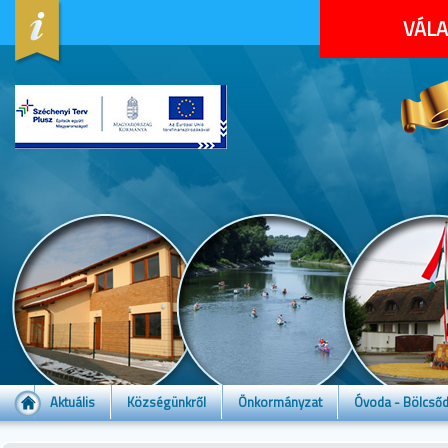
VÁLA
Aktuális
Községünkről
Önkormányzat
Óvoda - Bölcső