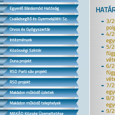
HATÁ
Egyenlő Bánásmód Hatóság
Családsegítő és Gyermekjóléti Sz.
3/2
pol
Orvos és Gyógyszertár
4/2
egy
Intézmények
5/2
Közösségi Színtér
füg
vét
Duna projekt
6/2
füg
RSD Parti sáv projekt
vét
RSD projekt
7/2
egy
Makádon működő üzletek
8/2
Makádon működő telephelyek
egy
9/2
MAKÁD Község Üzemeltetése