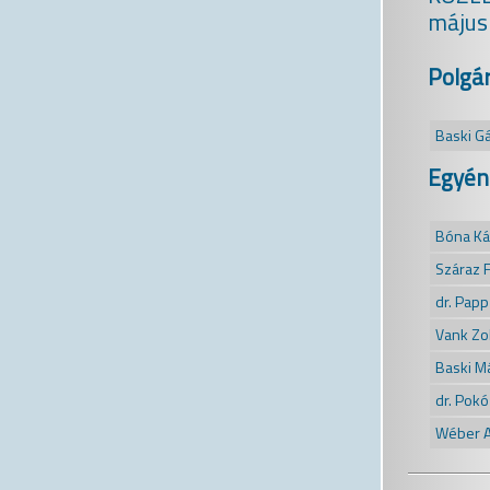
május 
Polgár
Baski G
Egyéni
Bóna Ká
Száraz F
dr. Pap
Vank Zo
Baski M
dr. Pokó
Wéber A