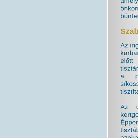
amely
önkor
bünte
Szab
Az in
karba
előtt
tiszt
a pa
síkos
tisztí
Az ú
kertg
Éppen
tiszt
azok