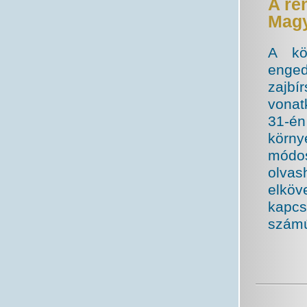
A re
Magy
A kö
enge
zajbí
vonat
31-é
körny
módos
olvas
elköv
kapcs
számú