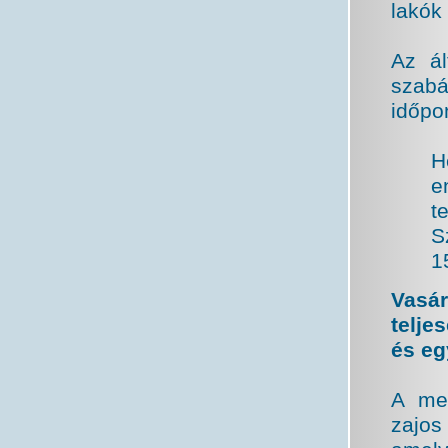
lakók
Az ál
szab
időpon
H
e
t
S
1
Vasár
telje
és eg
A meg
zajos