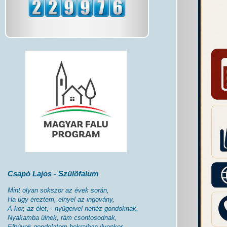
Csapó Lajos - Szülőfalum
Mint olyan sokszor az évek során,
Ha úgy éreztem, elnyel az ingovány,
A kor, az élet, - nyűgeivel nehéz gondoknak,
Nyakamba ülnek, rám csontosodnak,
Elbúvok gondolatom bokraiban ilyenkor,