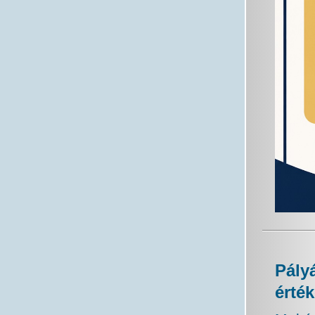
Pály
érték