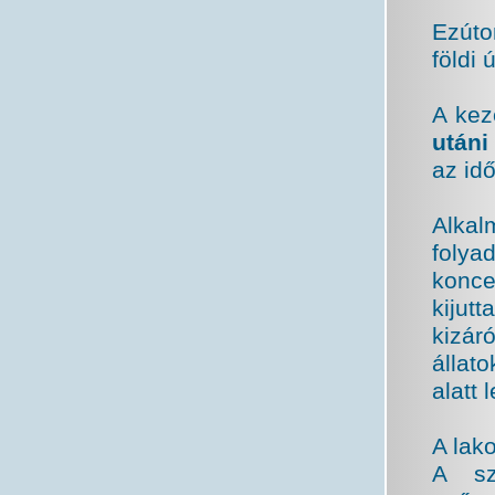
Ezúto
földi
A kez
utáni
az id
Alkal
foly
konce
kijut
kizár
állat
alatt 
A lak
A sza