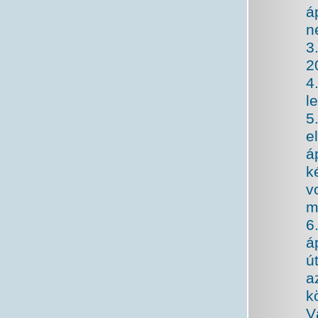
á
n
3
2
4
l
5
e
á
k
v
m
6
á
ú
a
k
V