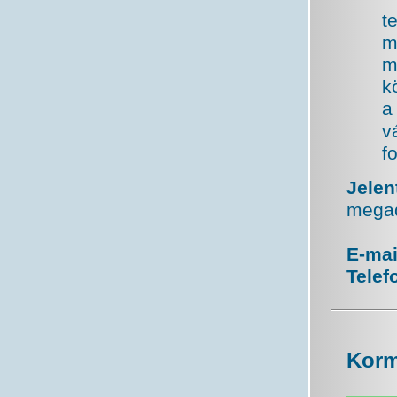
t
m
m
k
a
v
f
Jelen
megad
E-mai
Telef
Korm