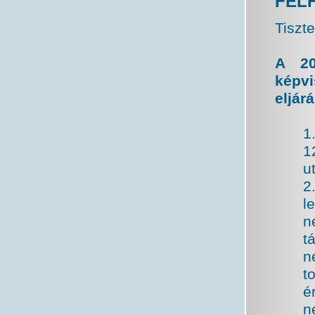
FEL
Tiszte
A 20
képvi
eljár
1
1
u
2
l
n
t
n
t
é
n