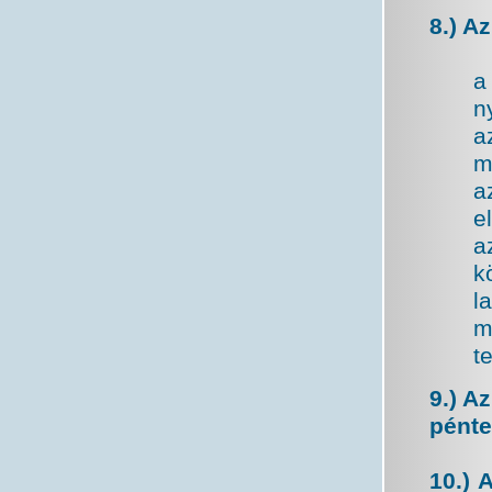
8.) A
a
n
a
m
a
e
a
k
l
m
t
9.) A
pénte
10.) 