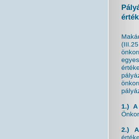
Pály
érték
Makád
(III
önkor
egyes
érték
pály
önkor
pályáz
1.) A
Önkor
2.) A
érték