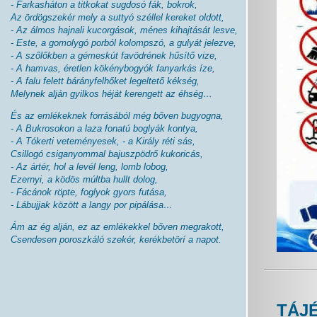
- Farkasháton a titkokat sugdosó fák, bokrok,
Az ördögszekér mely a suttyó széllel kereket oldott,
- Az álmos hajnali kucorgások, ménes kihajtását lesve,
- Este, a gomolygó porból kolompszó, a gulyát jelezve,
- A szőlőkben a gémeskút favödrének hűsítő vize,
- A hamvas, éretlen kökénybogyók fanyarkás íze,
- A falu felett bárányfelhőket legeltető kékség,
Melynek alján gyilkos héját kerengett az éhség…
És az emlékeknek forrásából még bőven bugyogna,
- A Bukrosokon a laza fonatú boglyák kontya,
- A Tókerti veteményesek, - a Király réti sás,
Csillogó csiganyommal bajuszpödrő kukoricás,
- Az ártér, hol a levél leng, lomb lobog,
Ezernyi, a ködös múltba hullt dolog,
- Fácánok röpte, foglyok gyors futása,
- Lábujjak között a langy por pipálása…
Ám az ég alján, ez az emlékekkel bőven megrakott,
Csendesen poroszkáló szekér, kerékbetörí a napot.
TÁJ