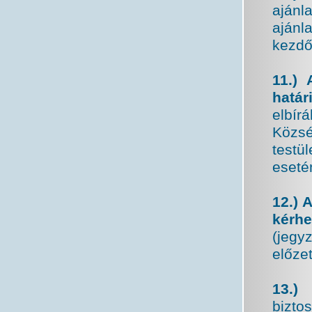
ajánl
ajánl
kezdő
11.) 
határ
elbírá
Közsé
testü
esetén
12.) 
kérhe
(jegy
előze
13.) 
biztos