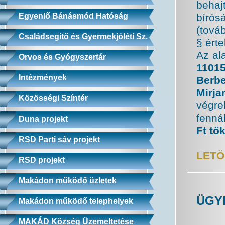
behaj
bírós
Egyenlő Bánásmód Hatóság
(tová
Családsegítő és Gyermekjóléti Sz.
§ ért
Az al
Orvos és Gyógyszertár
11015
Intézmények
Berbe
Mirja
Közösségi Színtér
végre
fenná
Duna projekt
Ft tő
RSD Parti sáv projekt
LETÖ
RSD projekt
Makádon működő üzletek
ÜGY
Makádon működő telephelyek
MAKÁD Község Üzemeltetése