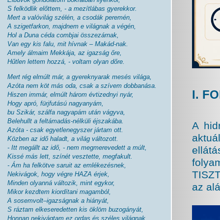
S felködlik előttem, - a mezítlábas gyerekkor.
Mert a valóvilág szélén, a csodák peremén,
A szigetfarkon, majdnem e világnak a végén,
Hol a Duna céda combjai összezárnak,
Van egy kis falu, mit hívnak – Makád-nak.
Amely álmaim Mekkája, az igazság őre,
Hűtlen lettem hozzá, - voltam olyan dőre.
Mert rég elmúlt már, a gyereknyarak mesés világa,
Azóta nem köt más oda, csak a szívem dobbanása.
I. 
Hiszen immár, elmúlt három évtizednyi nyár,
Hogy apró, fürjfutású nagyanyám,
bu Szikár, szálfa nagyapám után vágyva,
Belehullt a feltámadás-nélküli éjszakába.
A hid
Azóta - csak egyetlenegyszer jártam ott.
aktu
Közben az idő haladt, a világ változott.
- Itt megállt az idő, - nem megmerevedett a múlt,
ellát
Kissé más lett, színét vesztette, megfakult.
folya
- Ám ha felkötve saruit az emlékezésnek,
TISZT
Nekivágok, hogy végre HAZA érjek,
Minden olyanná változik, mint egykor,
az al
Mikor kezdtem kiordítani magamból,
A sosemvolt–igazságnak a hiányát,
S ráztam elkeseredetten kis öklöm buzogányát,
Honnan nekivágtam ez ordas és széles világnak