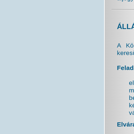
ÁLL
A Köz
keres
Felad
e
m
b
k
v
Elvár