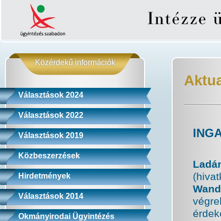
Közérdekű információk
Aktua
Választások 2024
Választások 2022
ING
Választások 2019
Közbeszerzések
Ladá
(hiva
Hirdetmények
Wand
Választások 2014
végr
érdek
Okmányirodai Ügyintézés