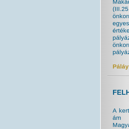
Makád
(III
önkor
egyes
érték
pály
önkor
pályáz
Páláy
FEL
A ker
ám 2
Magya