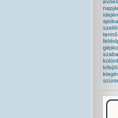
evőes
napjá
idejé
ajtóka
szell
term
feldo
gépko
szaba
külön
kifej
kiegé
szünt