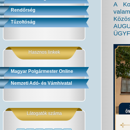
A Kor
Rendőrség
valam
Közös
Tűzoltóság
AUGU
ÜGYF
Hasznos linkek
Magyar Polgármester Online
Nemzeti Adó- és Vámhivatal
Látogatók száma