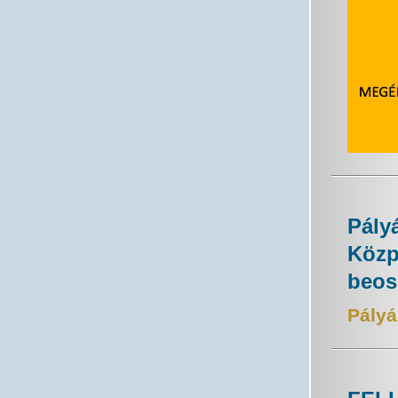
Pály
Közp
beos
Pályá