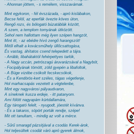
- Ahonnan jöttem, - s remélem, visszavárnak.
Mint egykoron, - fél évszázada, - apró kislábakon,
Becse felöl, az eperfák övezte köves úton,
Rengő rozs, és bólogató búzatáblák között,
A szem, a templom tornyának ütközött.
Sehol nem hallottam még ilyen szépen hangzót,
Mint itt, - az ebédre hívó zengő harangszót!
Mitől elhalt a kovácsműhely üllőcsattogása,
És vastag, áhítatos csend telepedett a tájra.
- Arrább, libahátaktól fehérpettyes tarlók,
- A Nagy uccán, petrószagú áruvarázsával a Nagybót,
- Focipályának tömött, zöld gyepén a libafoltok,
- A Büge vizébe csókolt fecskecsókok,
- És a Kendörös-kert széles, tágas végetlenje,
Hol marhacsapás vezetett a végtelenbe,
Mint egy nagyvárosi pályaudvaron,
A síneknek kusza erdeje, - itt patanyom.
Ami fölött nagyapám kürtdallamára,
Egy tárogató felelt, - nyugodt, jóestét kívánva.
- És a takaros, söpört porták rendje, szépe!
Mit ott tanultam, - mindig az volt a mérce.
- Sűrű smaragd pázsitjával a csodás Kerek-árok,
Hol teljesültek csodát váró apró gyerek álmok,