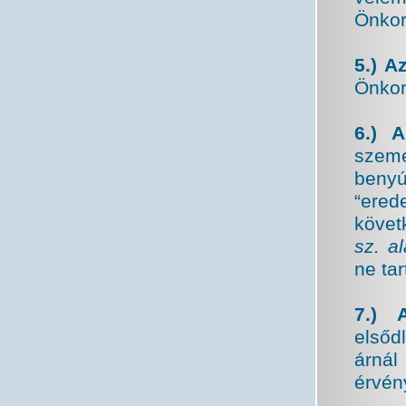
Önkor
5.) A
Önkor
6.) 
szemé
benyú
“ered
követ
sz. al
ne ta
7.) A
elsőd
árnál
érvén