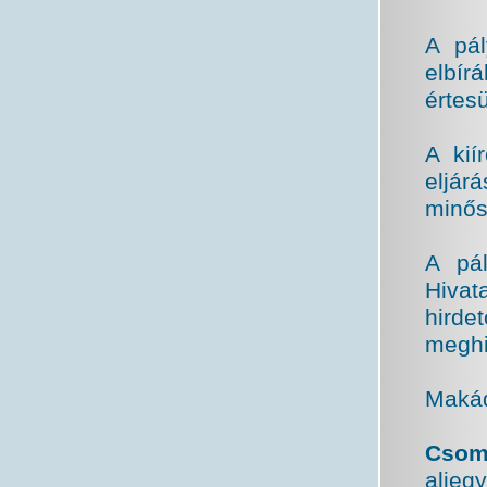
A pál
elbírá
értesü
A kií
eljár
minősí
A pál
Hiva
hirde
meghi
Makád
Csomá
aljeg