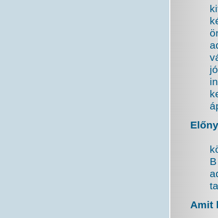
k
k
ö
a
v
j
i
ke
á
Előny
k
B
a
t
Amit 