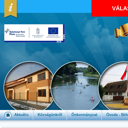
VÁLA
Aktuális
Községünkről
Önkormányzat
Óvoda - Böl