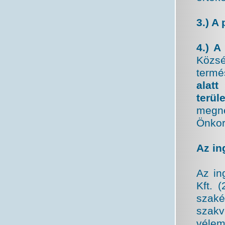
3.) A 
4.) A
Közs
term
alatt
t
terül
meg
Önkor
Az ing
Az in
Kft. 
szaké
szakv
véle