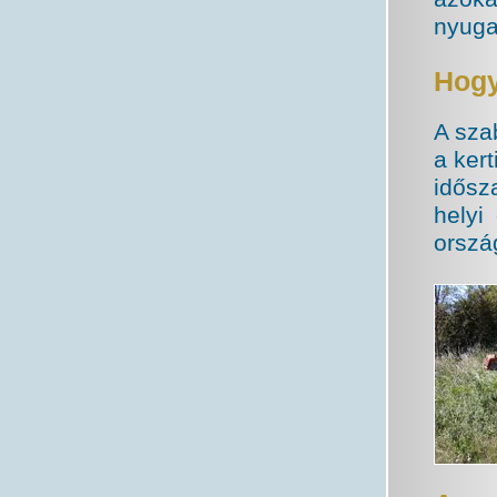
nyuga
Hogy
A sza
a ker
idősz
helyi
orszá